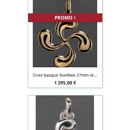
PROMO !
Croix basque bombee 27mm or...
Prix
1 295,00 €