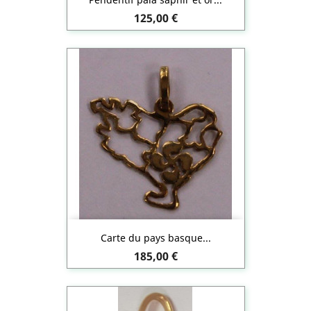
Prix
125,00 €
Carte du pays basque...
Prix
185,00 €