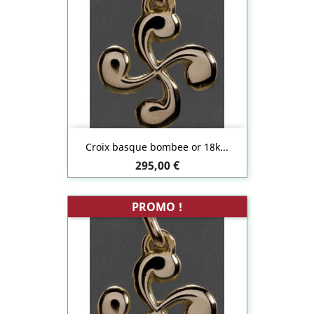
Croix basque bombee or 18k...
Prix
295,00 €
PROMO !