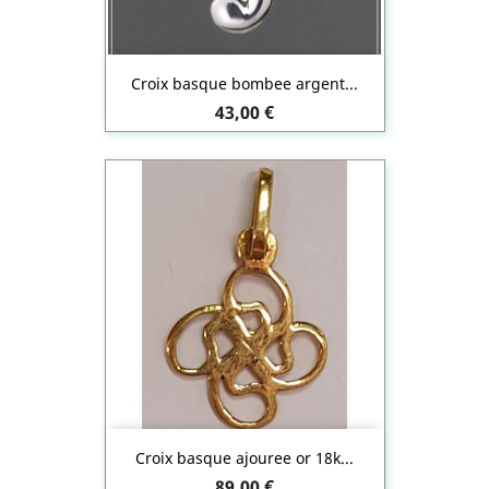
Croix basque bombee argent...
Prix
43,00 €
Croix basque ajouree or 18k...
Prix
89,00 €