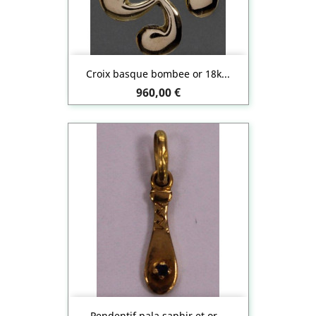
Croix basque bombee or 18k...
Prix
960,00 €
Pendentif pala saphir et or...