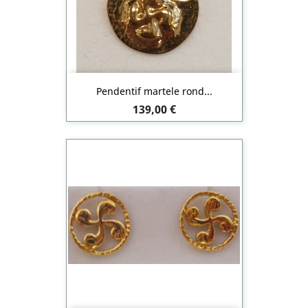
Pendentif martele rond...
Prix
139,00 €