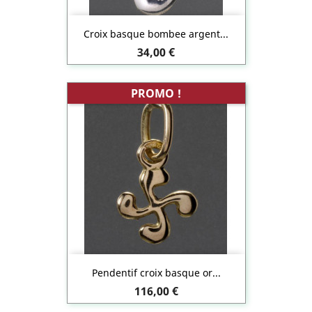
Croix basque bombee argent...
Prix
34,00 €
PROMO !
Pendentif croix basque or...
Prix
116,00 €